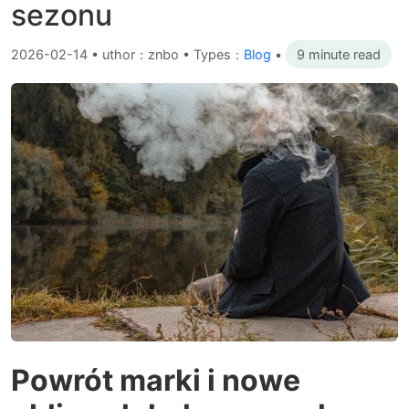
sezonu
2026-02-14
•
uthor：znbo • Types：
Blog
•
9 minute read
Powrót marki i nowe