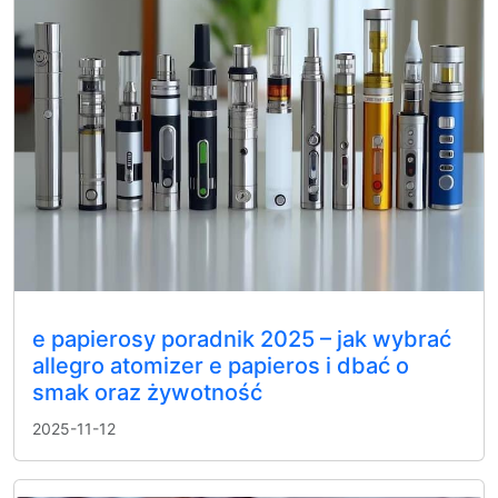
e papierosy poradnik 2025 – jak wybrać
allegro atomizer e papieros i dbać o
smak oraz żywotność
2025-11-12