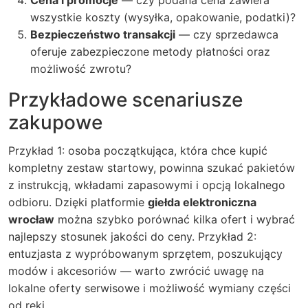
Cena i promocje
— czy podana cena zawiera
wszystkie koszty (wysyłka, opakowanie, podatki)?
Bezpieczeństwo transakcji
— czy sprzedawca
oferuje zabezpieczone metody płatności oraz
możliwość zwrotu?
Przykładowe scenariusze
zakupowe
Przykład 1: osoba początkująca, która chce kupić
kompletny zestaw startowy, powinna szukać pakietów
z instrukcją, wkładami zapasowymi i opcją lokalnego
odbioru. Dzięki platformie
giełda elektroniczna
wrocław
można szybko porównać kilka ofert i wybrać
najlepszy stosunek jakości do ceny. Przykład 2:
entuzjasta z wypróbowanym sprzętem, poszukujący
modów i akcesoriów — warto zwrócić uwagę na
lokalne oferty serwisowe i możliwość wymiany części
od ręki.