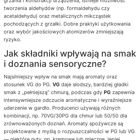
grzania i konstrukcji urządzenia, istnieje możliwość
tworzenia aldehydów (np. formaldehydu czy
acetaldehydu) oraz metalicznych mikcząstek
pochodzących z grzałki. Dobre praktyki użytkowania
oraz wybór jakościowych atomizerów zmniejszają
ryzyko.
Jak składniki wpływają na smak
i doznania sensoryczne?
Najsilniejszy wpływ na smak mają aromaty oraz
stosunek VG do PG.
VG
daje słodszy, bardziej gładki
smak z „pełniejszą” chmurą, podczas gdy
PG
zapewnia
intensywniejsze odczucie aromatyczne i wyraźniejsze
uderzenie w gardło. Producenci używają różnych
kombinacji, np. 70VG/30PG dla chmur lub 50/50 dla
zrównoważonych doznań. Aromaty spożywcze są
projektowane z myślą o rozpuszczalności w PG lub VG
— niektóre nuty, np. kremowe lub mleczne, lepiej