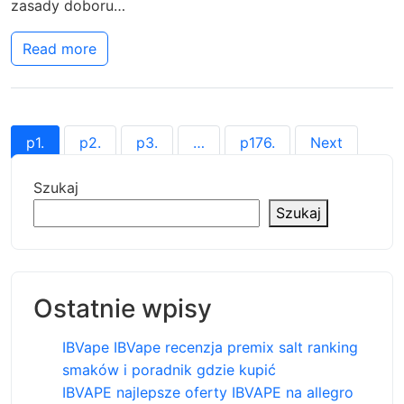
zasady doboru…
Read more
p
1
.
p
2
.
p
3
.
…
p
176
.
Next
Szukaj
Szukaj
Ostatnie wpisy
IBVape IBVape recenzja premix salt ranking
smaków i poradnik gdzie kupić
IBVAPE najlepsze oferty IBVAPE na allegro