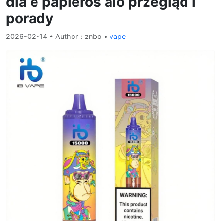
dla e papieros aio przegląd i
porady
2026-02-14
• Author：znbo •
vape