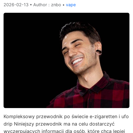
2026-02-13
• Author：znbo •
vape
Kompleksowy przewodnik po świecie e-zigaretten i ufo
drip Niniejszy przewodnik ma na celu dostarczyć
wyczerpujących informacji dla osób, które chcą lepiej