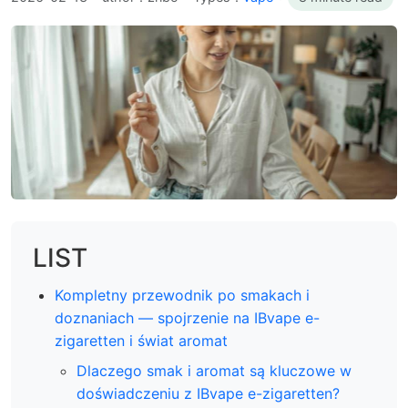
LIST
Kompletny przewodnik po smakach i
doznaniach — spojrzenie na IBvape e-
zigaretten i świat aromat
Dlaczego smak i aromat są kluczowe w
doświadczeniu z IBvape e-zigaretten?