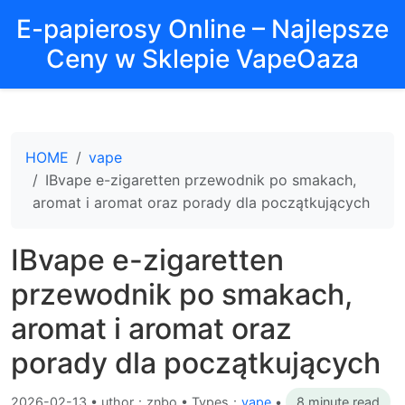
E-papierosy Online – Najlepsze
Ceny w Sklepie VapeOaza
HOME
vape
IBvape e-zigaretten przewodnik po smakach,
aromat i aromat oraz porady dla początkujących
IBvape e-zigaretten
przewodnik po smakach,
aromat i aromat oraz
porady dla początkujących
2026-02-13
•
uthor：znbo • Types：
vape
•
8 minute read