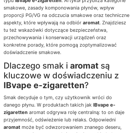
typu
IBvape e-zigaretten
. Artykuł przybliża kategorie
smakowe, zasady komponowania płynów, wpływ
proporcji PG/VG na odczucia smakowe oraz techniczne
aspekty, które wpływają na odbiór
aromat
. Znajdziesz
tu też wskazówki dotyczące bezpieczeństwa,
przechowywania i konserwacji urządzeń oraz
konkretne porady, które pomogą zoptymalizować
doświadczenie smakowe.
Dlaczego smak i
aromat
są
kluczowe w doświadczeniu z
IBvape e-zigaretten
?
Smak decyduje o tym, czy użytkownik wróci do
danego płynu. W produktach takich jak
IBvape e-
zigaretten
aromat odgrywa rolę centralną: to on daje
przyjemność, odświeżenie lub relaks. Odpowiedni
aromat
może być odwzorowaniem znanego deseru,