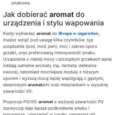
smakowe.
Jak dobierać
aromat
do
urządzenia i stylu wapowania
Kiedy wybierasz
aromat
do
IBvape e-zigaretten
,
musisz wziąć pod uwagę kilka czynników: typ
urządzenia (pod, mod, pen), moc i zakres oporu
grzałki, oraz preferowaną intensywność smaku.
Urządzenia o niskiej mocy i szczupłych grzałkach lepiej
oddają subtelne aromaty (np. herbata, delikatne
owoce), natomiast mocniejsze moduły z niższym
oporem i wyższą mocą lepiej współgrają z gęstymi,
deserowymi
aromat
ami oraz mieszankami o wysokiej
zawartości VG.
Proporcje PG/VG:
aromat
o wyższej zawartości PG
zazwyczaj daje lepsze podkreślenie smaku i
mocniejsze „uderzenie” w gardło, natomiast VG