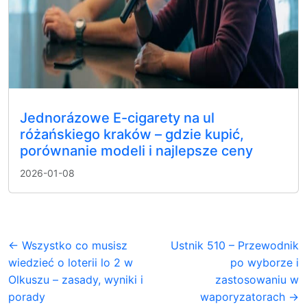
Jednorázowe E-cigarety na ul
różańskiego kraków – gdzie kupić,
porównanie modeli i najlepsze ceny
2026-01-08
← Wszystko co musisz
Ustnik 510 – Przewodnik
wiedzieć o loterii lo 2 w
po wyborze i
Olkuszu – zasady, wyniki i
zastosowaniu w
porady
waporyzatorach →