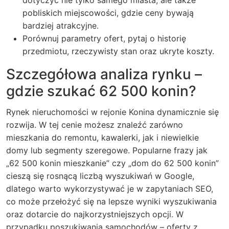
dotyczyć nie tylko samego miasta, ale także
pobliskich miejscowości, gdzie ceny bywają
bardziej atrakcyjne.
Porównuj parametry ofert, pytaj o historię
przedmiotu, rzeczywisty stan oraz ukryte koszty.
Szczegółowa analiza rynku –
gdzie szukać 62 500 konin?
Rynek nieruchomości w rejonie Konina dynamicznie się
rozwija. W tej cenie możesz znaleźć zarówno
mieszkania do remontu, kawalerki, jak i niewielkie
domy lub segmenty szeregowe. Popularne frazy jak
„62 500 konin mieszkanie” czy „dom do 62 500 konin”
cieszą się rosnącą liczbą wyszukiwań w Google,
dlatego warto wykorzystywać je w zapytaniach SEO,
co może przełożyć się na lepsze wyniki wyszukiwania
oraz dotarcie do najkorzystniejszych opcji. W
przypadku poszukiwania samochodów – oferty z