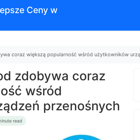
jlepsze Ceny w
ywa coraz większą popularność wśród użytkowników urz
od zdobywa coraz
ność wśród
ządzeń przenośnych
minute read