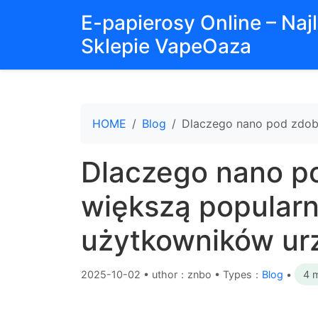
E-papierosy Online – Na
Sklepie VapeOaza
HOME
Blog
Dlaczego nano pod zdob
Dlaczego nano p
większą popular
użytkowników ur
2025-10-02
•
uthor：znbo • Types：
Blog
•
4 