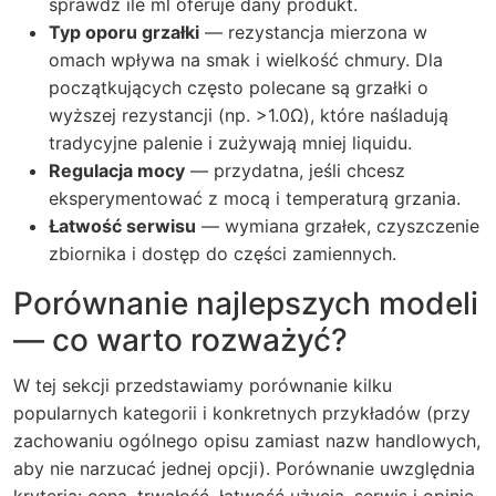
sprawdź ile ml oferuje dany produkt.
Typ oporu grzałki
— rezystancja mierzona w
omach wpływa na smak i wielkość chmury. Dla
początkujących często polecane są grzałki o
wyższej rezystancji (np. >1.0Ω), które naśladują
tradycyjne palenie i zużywają mniej liquidu.
Regulacja mocy
— przydatna, jeśli chcesz
eksperymentować z mocą i temperaturą grzania.
Łatwość serwisu
— wymiana grzałek, czyszczenie
zbiornika i dostęp do części zamiennych.
Porównanie najlepszych modeli
— co warto rozważyć?
W tej sekcji przedstawiamy porównanie kilku
popularnych kategorii i konkretnych przykładów (przy
zachowaniu ogólnego opisu zamiast nazw handlowych,
aby nie narzucać jednej opcji). Porównanie uwzględnia