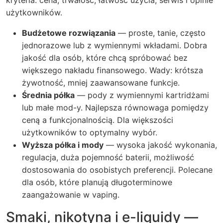
kryteria: cena, trwałość, łatwość użycia, serwis i opinie
użytkowników.
Budżetowe rozwiązania
— proste, tanie, często
jednorazowe lub z wymiennymi wkładami. Dobra
jakość dla osób, które chcą spróbować bez
większego nakładu finansowego. Wady: krótsza
żywotność, mniej zaawansowane funkcje.
Średnia półka
— pody z wymiennymi kartridżami
lub małe mod-y. Najlepsza równowaga pomiędzy
ceną a funkcjonalnością. Dla większości
użytkowników to optymalny wybór.
Wyższa półka i mody
— wysoka jakość wykonania,
regulacja, duża pojemność baterii, możliwość
dostosowania do osobistych preferencji. Polecane
dla osób, które planują długoterminowe
zaangażowanie w vaping.
Smaki, nikotyna i e-liquidy —