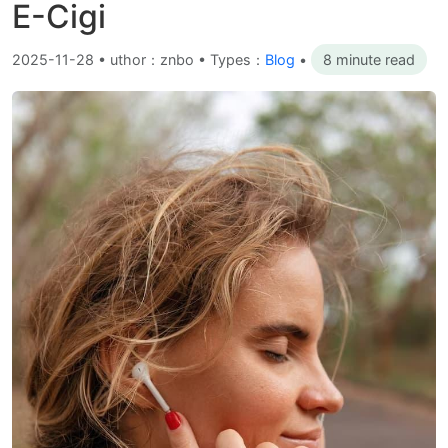
E-Cigi
2025-11-28
•
uthor：znbo • Types：
Blog
•
8 minute read