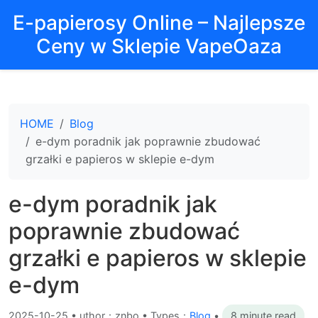
E-papierosy Online – Najlepsze
Ceny w Sklepie VapeOaza
HOME
Blog
e-dym poradnik jak poprawnie zbudować
grzałki e papieros w sklepie e-dym
e-dym poradnik jak
poprawnie zbudować
grzałki e papieros w sklepie
e-dym
2025-10-25
•
uthor：znbo • Types：
Blog
•
8 minute read