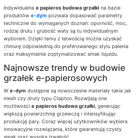
Indywidualna
e papieros budowa grzałki
na bazie
produktów
e-dym
pozwala dopasować parametry
techniczne do wymaganych doznań: oporność, moc,
rodzaj drutu i grubość waty są tu indywidualnym
wyborem. Dzięki temu z łatwością można uzyskać
chmurę odpowiednią do preferowanego stylu palenia
oraz maksymalnie zoptymalizować smak liquidu.
Najnowsze trendy w budowie
grzałek e-papierosowych
W
e-dym
dostępne są nowoczesne materiały takie jak
mesh czy druty typu Clapton. Rozwijają one
możliwości
e papieros budowa grzałki
, generując
większą powierzchnię grzewczą i intensyfikując
produkcję pary. Coraz więcej użytkowników wybiera
innowacyjne rozwiązania, które gwarantują czysty
smak oraz wysoką trwałość.