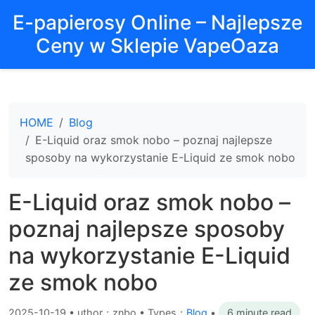
E-papierosy Online – Najlepsze
Ceny w Sklepie VapeOaza
HOME
Blog
E-Liquid oraz smok nobo – poznaj najlepsze
sposoby na wykorzystanie E-Liquid ze smok nobo
E-Liquid oraz smok nobo –
poznaj najlepsze sposoby
na wykorzystanie E-Liquid
ze smok nobo
2025-10-19
•
uthor：znbo • Types：
Blog
•
6 minute read