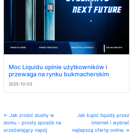
Moc Liquidu opinie użytkowników i
przewaga na rynku bukmacherskim
2025-10-03
← Jak zrobić slushy w
Jak kupić liquidy przez
domu – prosty sposób na
internet i wybrać
orzeźwiający napój
najlepszą ofertę online →