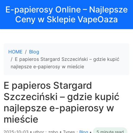
E-papierosy Online – Najlepsze
Ceny w Sklepie VapeOaza
HOME
Blog
E papieros Stargard Szczeciński – gdzie kupić
najlepsze e-papierosy w mieście
E papieros Stargard
Szczeciński – gdzie kupić
najlepsze e-papierosy w
mieście
2025-10-03
•
uthor：znbo • Types：
Blog
•
5 minute read