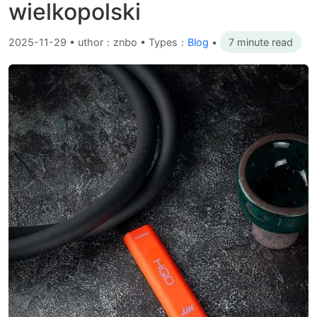
wielkopolski
2025-11-29
•
uthor：znbo • Types：
Blog
•
7 minute read