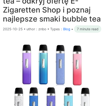
tea – odkryj ofertę E-
Zigaretten Shop i poznaj
najlepsze smaki bubble tea
2025-10-25
•
uthor：znbo • Types：
Blog
•
7 minute read