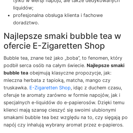
tylko w wersji napoju, ale także dedykowanych
liquidów;
profesjonalna obsługa klienta i fachowe
doradztwo.
Najlepsze smaki bubble tea w
ofercie E-Zigaretten Shop
Bubble tea, znane też jako „boba”, to fenomen, który
podbił serca osób na całym świecie.
Najlepsze smaki
bubble tea
obejmują klasyczne propozycje, jak:
mleczna herbata z tapioką, matcha, mango czy
truskawka.
E-Zigaretten Shop
, idąc z duchem czasu,
oferuje te aromaty zarówno w formie napojów, jak i
specjalnych e-liquidów do e-papierosów. Dzięki temu
klienci mają szansę cieszyć się swoimi ulubionymi
smakami bubble tea bez względu na to, czy sięgają po
napój czy inhalują wybrany aromat przez e-papieros.