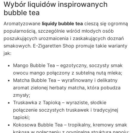
Wybór liquidów inspirowanych
bubble tea
Aromatyzowane
liquidy bubble tea
cieszą się ogromną
popularnością, szczególnie wśród młodych osób
poszukujących urozmaicenia i zaskakujących doznań
smakowych.
E-Zigaretten Shop
promuje takie warianty
jak:
Mango Bubble Tea – egzotyczny, soczysty smak
owocu mango połączony z subtelną nutą mleka;
Matcha Bubble Tea – wyrafinowany i delikatny
aromat zielonej herbaty matcha, która pobudza
zmysły;
Truskawka z Tapioką – wyraziste, słodkie
połączenie soczystych truskawek i tradycyjnej
tapioki;
Kokosowa Bubble Tea – tropikalny, kremowy smak
kokosa w połączeniu z oryginalną strukturą napoju;