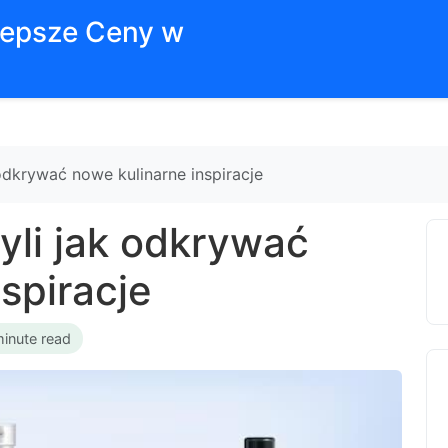
jlepsze Ceny w
dkrywać nowe kulinarne inspiracje
li jak odkrywać
spiracje
minute read