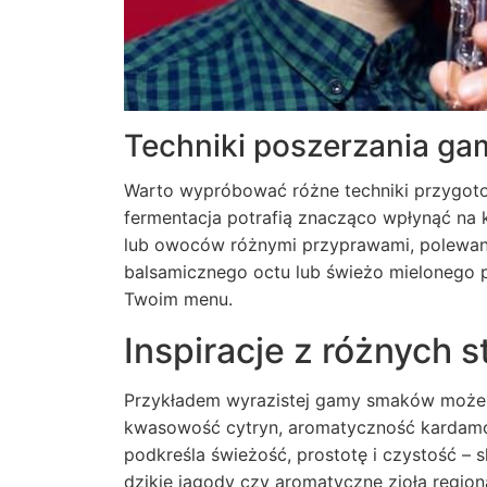
Techniki poszerzania g
Warto wypróbować różne techniki przygotow
fermentacja potrafią znacząco wpłynąć na
lub owoców różnymi przyprawami, polewani
balsamicznego octu lub świeżo mielonego p
Twoim menu.
Inspiracje z różnych s
Przykładem wyrazistej gamy smaków może b
kwasowość cytryn, aromatyczność kardamo
podkreśla świeżość, prostotę i czystość –
dzikie jagody czy aromatyczne zioła region