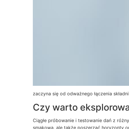
zaczyna się od odważnego łączenia składn
Czy warto eksplorow
Ciągłe próbowanie i testowanie dań z różny
smakową, ale także poszerzać horyzonty ora