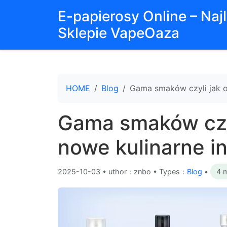
E-papierosy Online – Na
Sklepie VapeOaza
HOME
Blog
Gama smaków czyli jak o
Gama smaków czy
nowe kulinarne in
2025-10-03
•
uthor：znbo • Types：
Blog
•
4 