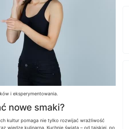
ików i eksperymentowania.
ać nowe smaki?
ch kultur pomaga nie tylko rozwijać wrażliwość
z wiedzę kulinarną. Kuchnie świata – od tajskiej, po