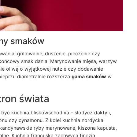
amy smaków
ania: grillowanie, duszenie, pieczenie czy
 końcowy smak dania. Marynowanie mięsa, warzyw
e oliwą o wyjątkowej nutzie czy dodawanie
ieprzu diametralnie rozszerza
gama smaków
w
tron świata
yć kuchnia bliskowschodnia – słodycz daktyli,
nu czy cynamonu. Z kolei kuchnia nordycka
 skandynawskie ryby marynowane, kiszona kapusta,
alne. Kuchnia francuska zachwyca finezją