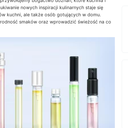
 przywołujemy bogactwo doznań, które kuchnia i
iwanie nowych inspiracji kulinarnych staje się
fów kuchni, ale także osób gotujących w domu.
norodność smaków oraz wprowadzić świeżość na co