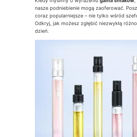
Kiedy myślimy o wyrażeniu
gama smaków
,
nasze podniebienie mogą zaoferować. Poszuk
coraz popularniejsze – nie tylko wśród sze
Odkryj, jak możesz zgłębić niezwykłą róż
dzień.