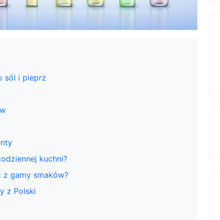
sól i pieprz
ów
enty
odziennej kuchni?
ać z gamy smaków?
 z Polski