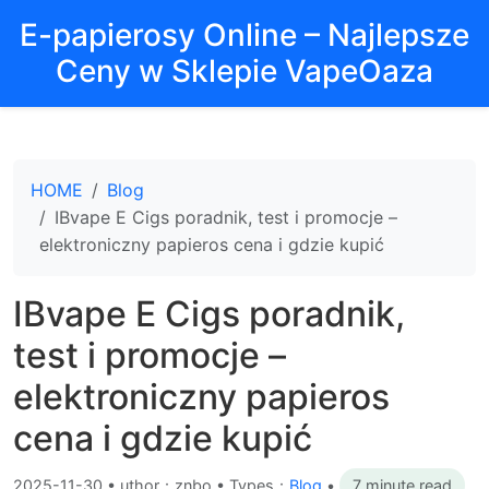
E-papierosy Online – Najlepsze
Ceny w Sklepie VapeOaza
HOME
Blog
IBvape E Cigs poradnik, test i promocje –
elektroniczny papieros cena i gdzie kupić
IBvape E Cigs poradnik,
test i promocje –
elektroniczny papieros
cena i gdzie kupić
2025-11-30
•
uthor：znbo • Types：
Blog
•
7 minute read