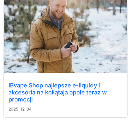
IBvape Shop najlepsze e-liquidy i
akcesoria na kołłątaja opole teraz w
promocji
2025-12-04