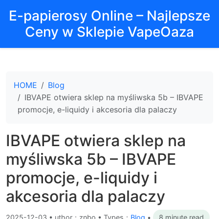
E-papierosy Online – Najlepsze
Ceny w Sklepie VapeOaza
HOME
Blog
IBVAPE otwiera sklep na myśliwska 5b – IBVAPE
promocje, e-liquidy i akcesoria dla palaczy
IBVAPE otwiera sklep na
myśliwska 5b – IBVAPE
promocje, e-liquidy i
akcesoria dla palaczy
2025-12-03
•
uthor：znbo • Types：
Blog
•
8 minute read