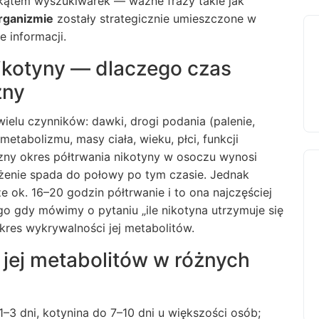
 kątem wyszukiwarek — ważne frazy takie jak
organizmie
zostały strategicznie umieszczone w
e informacji.
ikotyny — dlaczego czas
żny
wielu czynników: dawki, drogi podania (palenie,
etabolizmu, masy ciała, wieku, płci, funkcji
czny okres półtrwania nikotyny w osoczu wynosi
tężenie spada do połowy po tym czasie. Jednak
 ok. 16–20 godzin półtrwanie i to ona najczęściej
go gdy mówimy o pytaniu „ile nikotyna utrzymuje się
kres wykrywalności jej metabolitów.
 jej metabolitów w różnych
3 dni, kotynina do 7–10 dni u większości osób;