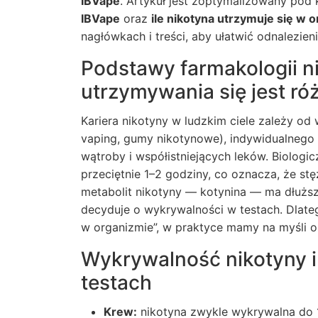
IBVape
. Artykuł jest zoptymalizowany pod
IBVape
oraz
ile nikotyna utrzymuje się w 
nagłówkach i treści, aby ułatwić odnalezieni
Podstawy farmakologii n
utrzymywania się jest ró
Kariera nikotyny w ludzkim ciele zależy od 
vaping, gumy nikotynowe), indywidualnego m
wątroby i współistniejących leków. Biologi
przeciętnie 1–2 godziny, co oznacza, że s
metabolit nikotyny — kotynina — ma dłuższe
decyduje o wykrywalności w testach. Dlate
w organizmie”, w praktyce mamy na myśli o
Wykrywalność nikotyny i
testach
Krew:
nikotyna zwykle wykrywalna do 1–