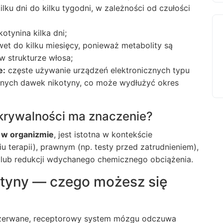
ku dni do kilku tygodni, w zależności od czułości
tynina kilka dni;
t do kilku miesięcy, ponieważ metabolity są
w strukturze włosa;
e:
częste używanie urządzeń elektronicznych typu
rnych dawek nikotyny, co może wydłużyć okres
krywalności ma znaczenie?
ę w organizmie
, jest istotna w kontekście
 terapii), prawnym (np. testy przed zatrudnieniem),
 lub redukcji wdychanego chemicznego obciążenia.
otyny — czego możesz się
przerwane, receptorowy system mózgu odczuwa