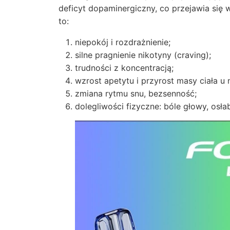
deficyt dopaminergiczny, co przejawia si
to:
niepokój i rozdrażnienie;
silne pragnienie nikotyny (craving);
trudności z koncentracją;
wzrost apetytu i przyrost masy ciała u 
zmiana rytmu snu, bezsenność;
dolegliwości fizyczne: bóle głowy, osłab