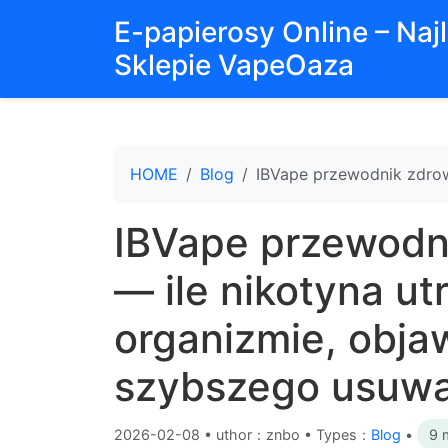
E-papierosy Online – Na
Sklepie VapeOaza
HOME
Blog
IBVape przewodnik zdrow
IBVape przewodn
— ile nikotyna ut
organizmie, obja
szybszego usuwa
2026-02-08
•
uthor：znbo • Types：
Blog
•
9 