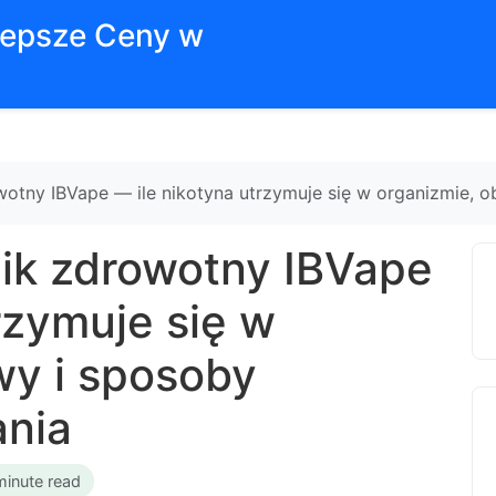
jlepsze Ceny w
otny IBVape — ile nikotyna utrzymuje się w organizmie, 
ik zdrowotny IBVape
rzymuje się w
wy i sposoby
nia
minute read