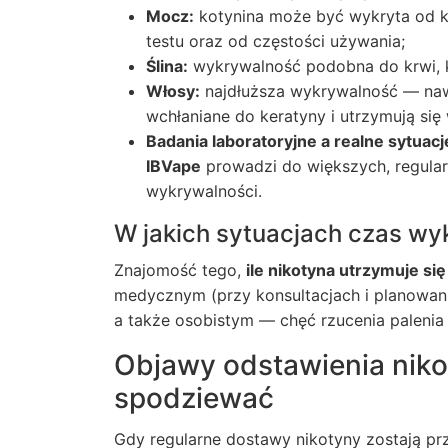
Mocz:
kotynina może być wykryta od kil
testu oraz od częstości używania;
Ślina:
wykrywalność podobna do krwi, ko
Włosy:
najdłuższa wykrywalność — nawe
wchłaniane do keratyny i utrzymują się 
Badania laboratoryjne a realne sytuacj
IBVape
prowadzi do większych, regula
wykrywalności.
W jakich sytuacjach czas wy
Znajomość tego,
ile nikotyna utrzymuje si
medycznym (przy konsultacjach i planowaniu
a także osobistym — chęć rzucenia palenia
Objawy odstawienia nik
spodziewać
Gdy regularne dostawy nikotyny zostają 