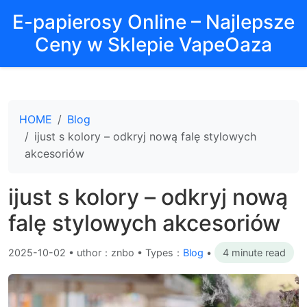
E-papierosy Online – Najlepsze
Ceny w Sklepie VapeOaza
HOME
Blog
ijust s kolory – odkryj nową falę stylowych
akcesoriów
ijust s kolory – odkryj nową
falę stylowych akcesoriów
2025-10-02
•
uthor：znbo • Types：
Blog
•
4 minute read