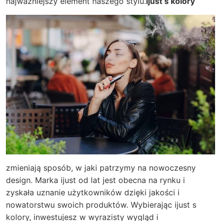
najważniejszy element naszego stylu.
ijust s kolory
zmieniają sposób, w jaki patrzymy na nowoczesny
design. Marka ijust od lat jest obecna na rynku i
zyskała uznanie użytkowników dzięki jakości i
nowatorstwu swoich produktów. Wybierając
ijust s
kolory
, inwestujesz w wyrazisty wygląd i