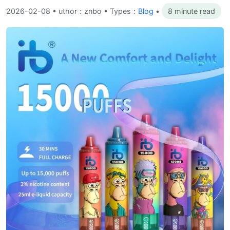
2026-02-08
•
uthor：znbo • Types：
Blog
•
8 minute read