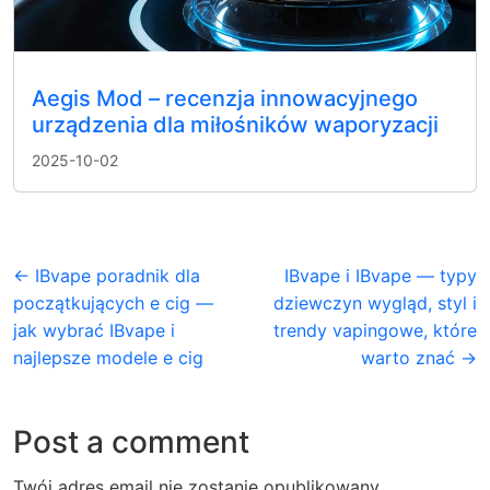
Aegis Mod – recenzja innowacyjnego
urządzenia dla miłośników waporyzacji
2025-10-02
← IBvape poradnik dla
IBvape i IBvape — typy
początkujących e cig —
dziewczyn wygląd, styl i
jak wybrać IBvape i
trendy vapingowe, które
najlepsze modele e cig
warto znać →
Post a comment
Twój adres email nie zostanie opublikowany.