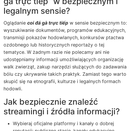
gà trực tiếp” w bezpiecznym i
legalnym sensie?
Oglądanie
coi đá gà trực tiếp
w sensie bezpiecznym to:
wyszukiwanie dokumentów, programów edukacyjnych,
transmisji pokazów hodowlanych, konkursów ptactwa
ozdobnego lub historycznych reportaży o tej
tematyce. W żadnym razie nie polecamy ani nie
udostępniamy informacji umożliwiających organizację
walk zwierząt, zakup narzędzi służących do zadawania
bólu czy ukrywanie takich praktyk. Zamiast tego warto
skupić się na etnografii, kulturze i legalnych formach
hodowli.
Jak bezpiecznie znaleźć
streamingi i źródła informacji?
Wybieraj oficjalne platformy i kanały o dobrej
reputacji: publiczne stacje, kanały edukacyjne,