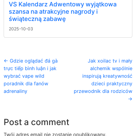
VS Kalendarz Adwentowy wyjątkowa
szansa na atrakcyjne nagrody i
świąteczną zabawę
2025-10-03
← Gdzie oglądać đá gà
Jak xoilac tv i mały
trực tiếp bình luận i jak
alchemik wspólnie
wybrać vape wild
inspirują kreatywność
poradnik dla fanów
dzieci praktyczny
adrenaliny
przewodnik dla rodziców
→
Post a comment
Twój adres email nie zostanie opublikowany.