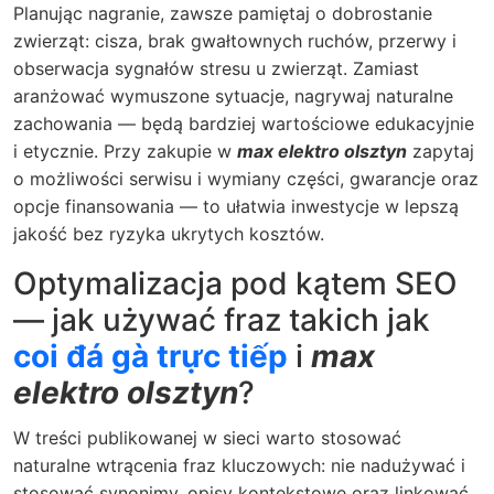
Planując nagranie, zawsze pamiętaj o dobrostanie
zwierząt: cisza, brak gwałtownych ruchów, przerwy i
obserwacja sygnałów stresu u zwierząt. Zamiast
aranżować wymuszone sytuacje, nagrywaj naturalne
zachowania — będą bardziej wartościowe edukacyjnie
i etycznie. Przy zakupie w
max elektro olsztyn
zapytaj
o możliwości serwisu i wymiany części, gwarancje oraz
opcje finansowania — to ułatwia inwestycje w lepszą
jakość bez ryzyka ukrytych kosztów.
Optymalizacja pod kątem SEO
— jak używać fraz takich jak
coi đá gà trực tiếp
i
max
elektro olsztyn
?
W treści publikowanej w sieci warto stosować
naturalne wtrącenia fraz kluczowych: nie nadużywać i
stosować synonimy, opisy kontekstowe oraz linkować