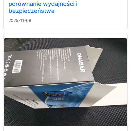
porównanie wydajności i
bezpieczeństwa
2025-11-09