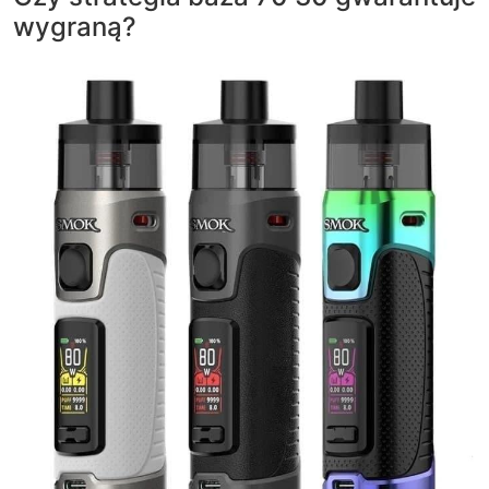
wygraną?