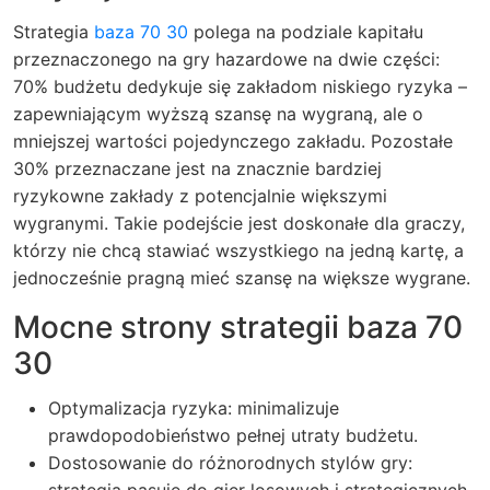
Strategia
baza 70 30
polega na podziale kapitału
przeznaczonego na gry hazardowe na dwie części:
70% budżetu dedykuje się zakładom niskiego ryzyka –
zapewniającym wyższą szansę na wygraną, ale o
mniejszej wartości pojedynczego zakładu. Pozostałe
30% przeznaczane jest na znacznie bardziej
ryzykowne zakłady z potencjalnie większymi
wygranymi. Takie podejście jest doskonałe dla graczy,
którzy nie chcą stawiać wszystkiego na jedną kartę, a
jednocześnie pragną mieć szansę na większe wygrane.
Mocne strony strategii baza 70
30
Optymalizacja ryzyka: minimalizuje
prawdopodobieństwo pełnej utraty budżetu.
Dostosowanie do różnorodnych stylów gry: