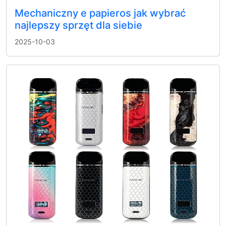
Mechaniczny e papieros jak wybrać
najlepszy sprzęt dla siebie
2025-10-03