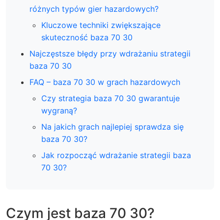
różnych typów gier hazardowych?
Kluczowe techniki zwiększające
skuteczność baza 70 30
Najczęstsze błędy przy wdrażaniu strategii
baza 70 30
FAQ – baza 70 30 w grach hazardowych
Czy strategia baza 70 30 gwarantuje
wygraną?
Na jakich grach najlepiej sprawdza się
baza 70 30?
Jak rozpocząć wdrażanie strategii baza
70 30?
Czym jest baza 70 30?