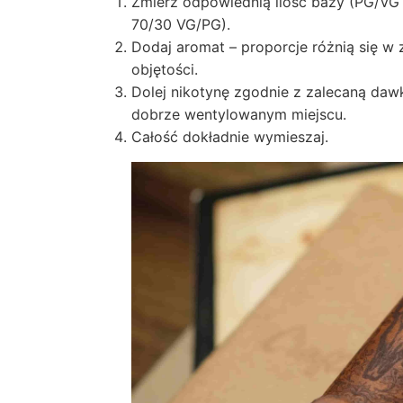
Zmierz odpowiednią ilość bazy (PG/VG w
70/30 VG/PG).
Dodaj aromat – proporcje różnią się w 
objętości.
Dolej nikotynę zgodnie z zalecaną dawk
dobrze wentylowanym miejscu.
Całość dokładnie wymieszaj.