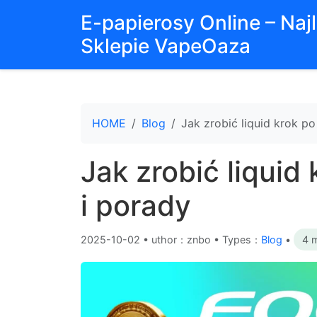
E-papierosy Online – Na
Sklepie VapeOaza
HOME
Blog
Jak zrobić liquid krok po
Jak zrobić liquid
i porady
2025-10-02
•
uthor：znbo • Types：
Blog
•
4 