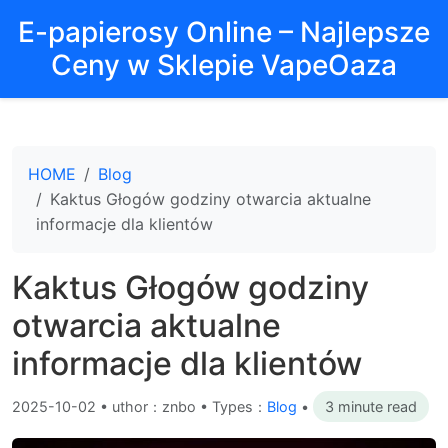
E-papierosy Online – Najlepsze
Ceny w Sklepie VapeOaza
HOME
Blog
Kaktus Głogów godziny otwarcia aktualne
informacje dla klientów
Kaktus Głogów godziny
otwarcia aktualne
informacje dla klientów
2025-10-02
•
uthor：znbo • Types：
Blog
•
3 minute read