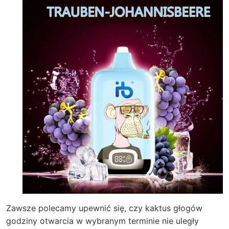
Zawsze polecamy upewnić się, czy
kaktus głogów
godziny otwarcia
w wybranym terminie nie uległy