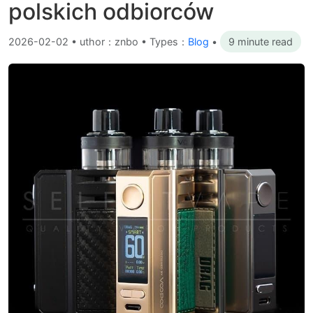
polskich odbiorców
2026-02-02
•
uthor：znbo • Types：
Blog
•
9 minute read