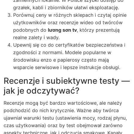
zamiennych lokalnie. W Polsce szybki dostęp do
grzałek, kabli i zbiorników ułatwi eksploatację.
Porównuj ceny w różnych sklepach i czytaj opinie
użytkowników oraz recenzje wideo od twórców
podobnych do
lương sơn tv
, którzy prezentują
realne zalety i wady.
Upewnij się co do certyfikatów bezpieczeństwa i
zgodności z normami. Modele popularne w
środowisku
enzo e papierosy
często mają
wsparcie serwisowe i lepsze instrukcje obsługi.
Recenzje i subiektywne testy —
jak je odczytywać?
Recenzje mogą być bardzo wartościowe, ale należy
podchodzić do nich krytycznie. Ważne aby twórca
ujawniał warunki testu (ustawienia mocy, rodzaj płynu,
czas użytkowania) oraz by test obejmował zarówno
aspekty techniczne, jak i odczucia smakowe. Kanały