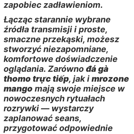
zapobiec zadławieniom.
Łącząc starannie wybrane
źródła transmisji i proste,
smaczne przekąski, możesz
stworzyć niezapomniane,
komfortowe doświadczenie
oglądania. Zarówno
đá gà
thomo trực tiếp
, jak i
mrozone
mango
mają swoje miejsce w
nowoczesnych rytuałach
rozrywki — wystarczy
zaplanować seans,
przygotować odpowiednie