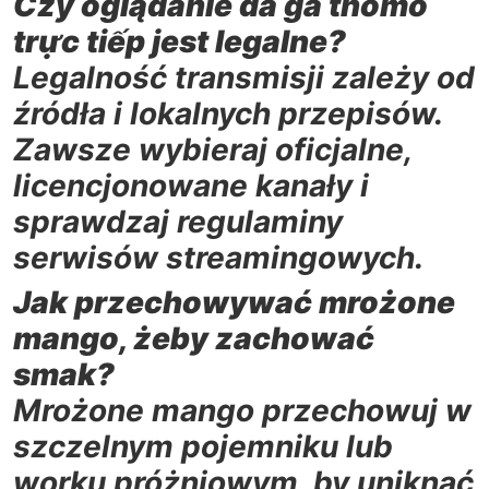
Czy oglądanie đá gà thomo
trực tiếp jest legalne?
Legalność transmisji zależy od
źródła i lokalnych przepisów.
Zawsze wybieraj oficjalne,
licencjonowane kanały i
sprawdzaj regulaminy
serwisów streamingowych.
Jak przechowywać mrożone
mango, żeby zachować
smak?
Mrożone mango przechowuj w
szczelnym pojemniku lub
worku próżniowym, by uniknąć