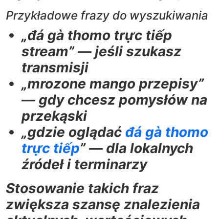
Przykładowe frazy do wyszukiwania
„đá gà thomo trực tiếp
stream” — jeśli szukasz
transmisji
„mrozone mango przepisy”
— gdy chcesz pomysłów na
przekąski
„gdzie oglądać
đá gà thomo
trực tiếp
” — dla lokalnych
źródeł i terminarzy
Stosowanie takich fraz
zwiększa szansę znalezienia