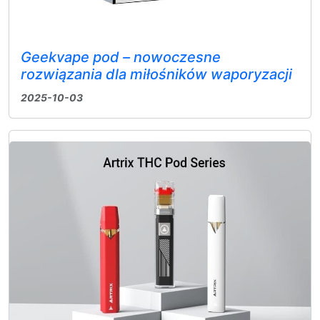
Geekvape pod – nowoczesne
rozwiązania dla miłośników waporyzacji
2025-10-03