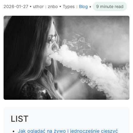
2026-01-27
•
uthor：znbo • Types：
Blog
•
9 minute read
LIST
Jak oglądać na żywo i jednocześnie cieszyć