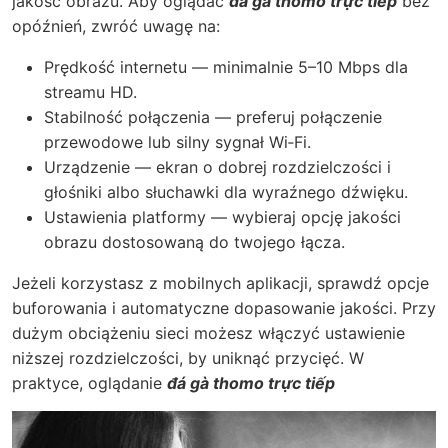
jakość obrazu. Aby oglądać
đá gà thomo trực tiếp
bez
opóźnień, zwróć uwagę na:
Prędkość internetu — minimalnie 5–10 Mbps dla
streamu HD.
Stabilność połączenia — preferuj połączenie
przewodowe lub silny sygnał Wi‑Fi.
Urządzenie — ekran o dobrej rozdzielczości i
głośniki albo słuchawki dla wyraźnego dźwięku.
Ustawienia platformy — wybieraj opcję jakości
obrazu dostosowaną do twojego łącza.
Jeżeli korzystasz z mobilnych aplikacji, sprawdź opcje
buforowania i automatyczne dopasowanie jakości. Przy
dużym obciążeniu sieci możesz włączyć ustawienie
niższej rozdzielczości, by uniknąć przycięć. W
praktyce, oglądanie
đá gà thomo trực tiếp