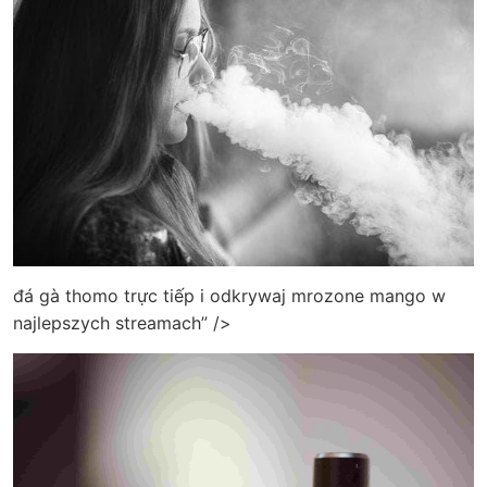
đá gà thomo trực tiếp i odkrywaj mrozone mango w
najlepszych streamach” />