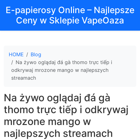
E-papierosy Online – Najlepsze
Ceny w Sklepie VapeOaza
HOME
Blog
Na żywo oglądaj đá gà thomo trực tiếp i
odkrywaj mrozone mango w najlepszych
streamach
Na żywo oglądaj đá gà
thomo trực tiếp i odkrywaj
mrozone mango w
najlepszych streamach