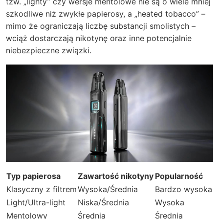
tzw. „lighty” czy wersje mentolowe nie są o wiele mniej
szkodliwe niż zwykłe papierosy, a „heated tobacco” –
mimo że ograniczają liczbę substancji smolistych –
wciąż dostarczają nikotynę oraz inne potencjalnie
niebezpieczne związki.
Typ papierosa
Zawartość nikotyny
Popularność
Klasyczny z filtrem
Wysoka/Średnia
Bardzo wysoka
Light/Ultra-light
Niska/Średnia
Wysoka
Mentolowy
Średnia
Średnia