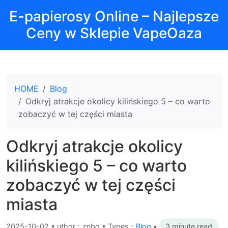
E-papierosy Online – Najlepsze
Ceny w Sklepie VapeOaza
HOME
Blog
Odkryj atrakcje okolicy kilińskiego 5 – co warto
zobaczyć w tej części miasta
Odkryj atrakcje okolicy
kilińskiego 5 – co warto
zobaczyć w tej części
miasta
2025-10-02
•
uthor：znbo • Types：
Blog
•
3 minute read