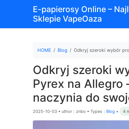
E-papierosy Online – Na
Sklepie VapeOaza
HOME
Blog
Odkryj szeroki wybór pro
Odkryj szeroki w
Pyrex na Allegro 
naczynia do swoj
2025-10-03
•
uthor：znbo • Types：
Blog
•
4 