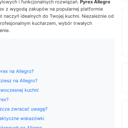
ylowych i funkcjonalnych rozwiązań.
Pyrex Allegro
yrex z wygodą zakupów na popularnej platformie
nt naczyń idealnych do Twojej kuchni. Niezależnie od
profesjonalnym kucharzem, wybór trwałych
nie.
rex na Allegro?
ziesz na Allegro?
nowoczesnej kuchni
rex?
eszcze zwracać uwagę?
praktyczne wskazówki
stępnych na Allegro