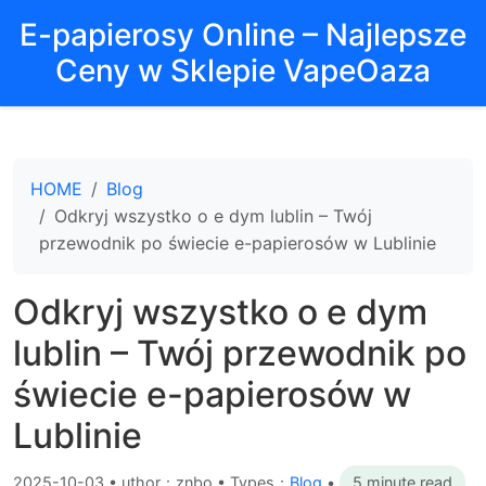
E-papierosy Online – Najlepsze
Ceny w Sklepie VapeOaza
HOME
Blog
Odkryj wszystko o e dym lublin – Twój
przewodnik po świecie e-papierosów w Lublinie
Odkryj wszystko o e dym
lublin – Twój przewodnik po
świecie e-papierosów w
Lublinie
2025-10-03
•
uthor：znbo • Types：
Blog
•
5 minute read