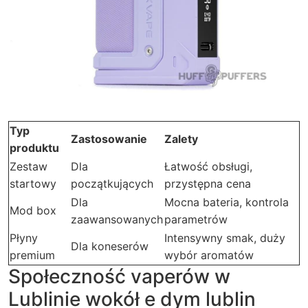
Typ
Zastosowanie
Zalety
produktu
Zestaw
Dla
Łatwość obsługi,
startowy
początkujących
przystępna cena
Dla
Mocna bateria, kontrola
Mod box
zaawansowanych
parametrów
Płyny
Intensywny smak, duży
Dla koneserów
premium
wybór aromatów
Społeczność vaperów w
Lublinie wokół e dym lublin