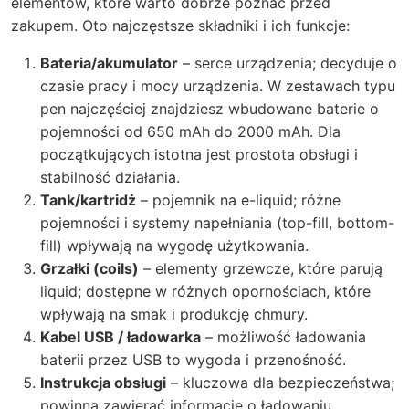
elementów, które warto dobrze poznać przed
zakupem. Oto najczęstsze składniki i ich funkcje:
Bateria/akumulator
– serce urządzenia; decyduje o
czasie pracy i mocy urządzenia. W zestawach typu
pen najczęściej znajdziesz wbudowane baterie o
pojemności od 650 mAh do 2000 mAh. Dla
początkujących istotna jest prostota obsługi i
stabilność działania.
Tank/kartridż
– pojemnik na e-liquid; różne
pojemności i systemy napełniania (top-fill, bottom-
fill) wpływają na wygodę użytkowania.
Grzałki (coils)
– elementy grzewcze, które parują
liquid; dostępne w różnych opornościach, które
wpływają na smak i produkcję chmury.
Kabel USB / ładowarka
– możliwość ładowania
baterii przez USB to wygoda i przenośność.
Instrukcja obsługi
– kluczowa dla bezpieczeństwa;
powinna zawierać informacje o ładowaniu,