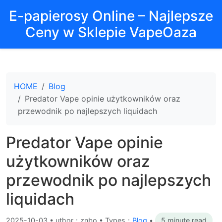
E-papierosy Online – Najlepsze
Ceny w Sklepie VapeOaza
HOME
Blog
Predator Vape opinie użytkowników oraz
przewodnik po najlepszych liquidach
Predator Vape opinie
użytkowników oraz
przewodnik po najlepszych
liquidach
2025-10-03
•
uthor：znbo • Types：
Blog
•
5 minute read