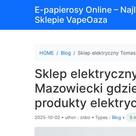
E-papierosy Online – Na
Sklepie VapeOaza
HOME
Blog
Sklep elektryczny Tomas
Sklep elektrycz
Mazowiecki gdzie
produkty elektry
2025-10-02
•
uthor：znbo • Types：
Blog
•
5 