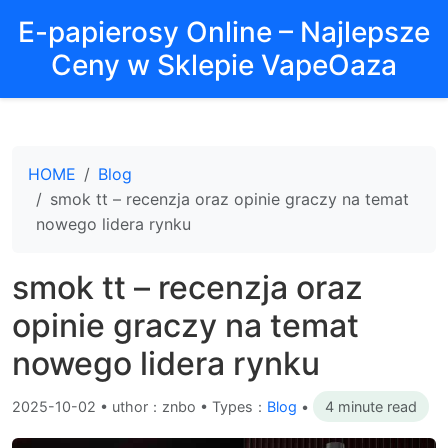
E-papierosy Online – Najlepsze
Ceny w Sklepie VapeOaza
HOME
Blog
smok tt – recenzja oraz opinie graczy na temat
nowego lidera rynku
smok tt – recenzja oraz
opinie graczy na temat
nowego lidera rynku
2025-10-02
•
uthor：znbo • Types：
Blog
•
4 minute read