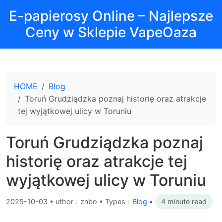
E-papierosy Online – Najlepsze
Ceny w Sklepie VapeOaza
HOME
Blog
Toruń Grudziądzka poznaj historię oraz atrakcje
tej wyjątkowej ulicy w Toruniu
Toruń Grudziądzka poznaj
historię oraz atrakcje tej
wyjątkowej ulicy w Toruniu
2025-10-03
•
uthor：znbo • Types：
Blog
•
4 minute read