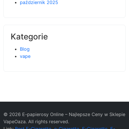
październik 2025
Kategorie
Blog
vape
© 2026 E-papierosy Online – Najlepsze Ceny w Sklepie
VapeOaza. All rights reserved.
Link:
Best E-Cigarette
e-Cigarette
E-Cigarette
E-