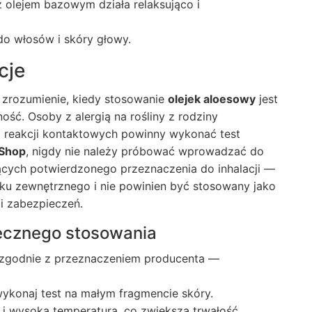
 olejem bazowym działa relaksująco i
o włosów i skóry głowy.
cje
t zrozumienie, kiedy stosowanie
olejek aloesowy
jest
ść. Osoby z alergią na rośliny z rodziny
o reakcji kontaktowych powinny wykonać test
Shop
, nigdy nie należy próbować wprowadzać do
ących potwierdzonego przeznaczenia do inhalacji —
ku zewnętrznego i nie powinien być stosowany jako
i zabezpieczeń.
ecznego stosowania
zgodnie z przeznaczeniem producenta —
wykonaj test na małym fragmencie skóry.
i wysoką temperaturą, co zwiększa trwałość