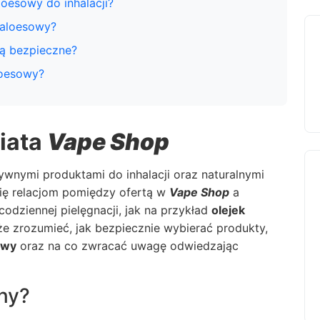
loesowy do inhalacji?
 aloesowy?
są bezpieczne?
loesowy?
iata
Vape Shop
tywnymi produktami do inhalacji oraz naturalnymi
się relacjom pomiędzy ofertą w
Vape Shop
a
odziennej pielęgnacji, jak na przykład
olejek
e zrozumieć, jak bezpiecznie wybierać produkty,
owy
oraz na co zwracać uwagę odwiedzając
tny?