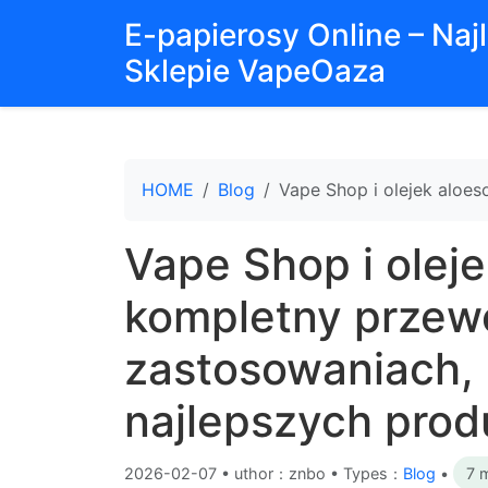
E-papierosy Online – Na
Sklepie VapeOaza
HOME
Blog
Vape Shop i olejek aloe
Vape Shop i olej
kompletny przew
zastosowaniach, 
najlepszych prod
2026-02-07
•
uthor：znbo • Types：
Blog
•
7 