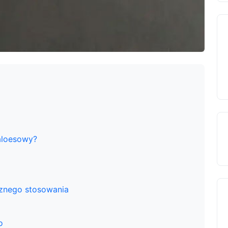
 aloesowy?
znego stosowania
o