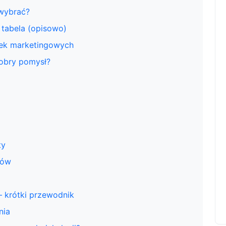
 wybrać?
tabela (opisowo)
apek marketingowych
obry pomysł?
ty
ków
 krótki przewodnik
nia