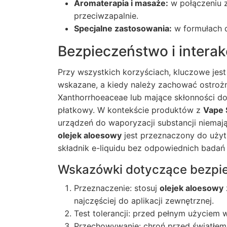
Aromaterapia i masaże:
w połączeniu z
przeciwzapalnie.
Specjalne zastosowania:
w formułach d
Bezpieczeństwo i interak
Przy wszystkich korzyściach, kluczowe jes
wskazane, a kiedy należy zachować ostrożno
Xanthorrhoeaceae lub mające skłonności d
płatkowy. W kontekście produktów z
Vape 
urządzeń do waporyzacji substancji niemaj
olejek aloesowy
jest przeznaczony do użyt
składnik e-liquidu bez odpowiednich badań 
Wskazówki dotyczące bezpi
Przeznaczenie: stosuj
olejek aloesowy
najczęściej do aplikacji zewnętrznej.
Test tolerancji: przed pełnym użyciem 
Przechowywanie: chroń przed światłem 