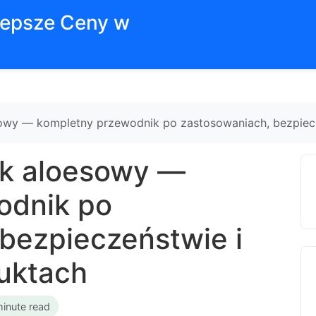
jlepsze Ceny w
sowy — kompletny przewodnik po zastosowaniach, bezpiecz
ek aloesowy —
odnik po
bezpieczeństwie i
uktach
minute read