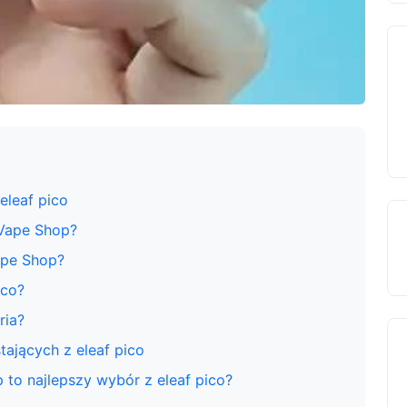
eleaf pico
 Vape Shop?
ape Shop?
ico?
ria?
tających z eleaf pico
to najlepszy wybór z eleaf pico?