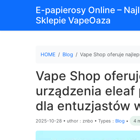
E-papierosy Online – Na
Sklepie VapeOaza
HOME
Blog
Vape Shop oferuje najlep
Vape Shop oferuj
urządzenia eleaf
dla entuzjastów 
2025-10-28
•
uthor：znbo • Types：
Blog
•
4 