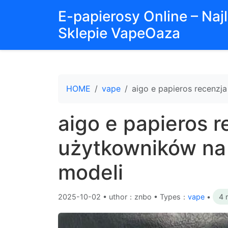
E-papierosy Online – Na
Sklepie VapeOaza
HOME
vape
aigo e papieros recenzj
aigo e papieros r
użytkowników na
modeli
2025-10-02
•
uthor：znbo • Types：
vape
•
4 