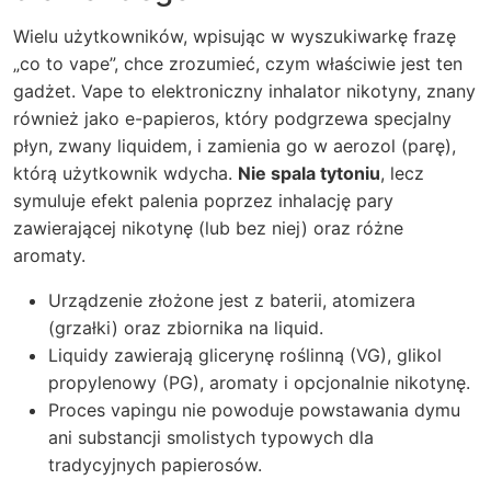
Wielu użytkowników, wpisując w wyszukiwarkę frazę
„co to vape”, chce zrozumieć, czym właściwie jest ten
gadżet. Vape to elektroniczny inhalator nikotyny, znany
również jako e-papieros, który podgrzewa specjalny
płyn, zwany liquidem, i zamienia go w aerozol (parę),
którą użytkownik wdycha.
Nie spala tytoniu
, lecz
symuluje efekt palenia poprzez inhalację pary
zawierającej nikotynę (lub bez niej) oraz różne
aromaty.
Urządzenie złożone jest z baterii, atomizera
(grzałki) oraz zbiornika na liquid.
Liquidy zawierają glicerynę roślinną (VG), glikol
propylenowy (PG), aromaty i opcjonalnie nikotynę.
Proces vapingu nie powoduje powstawania dymu
ani substancji smolistych typowych dla
tradycyjnych papierosów.