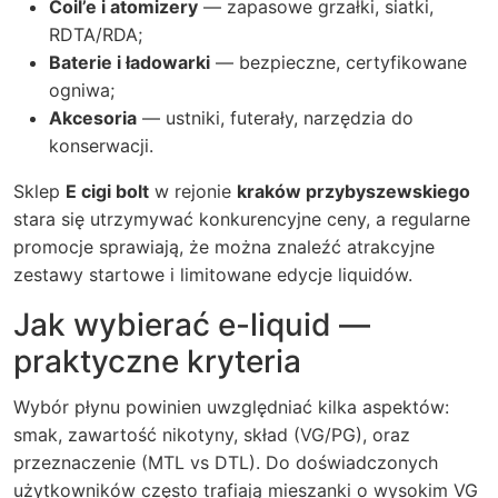
Coil’e i atomizery
— zapasowe grzałki, siatki,
RDTA/RDA;
Baterie i ładowarki
— bezpieczne, certyfikowane
ogniwa;
Akcesoria
— ustniki, futerały, narzędzia do
konserwacji.
Sklep
E cigi bolt
w rejonie
kraków przybyszewskiego
stara się utrzymywać konkurencyjne ceny, a regularne
promocje sprawiają, że można znaleźć atrakcyjne
zestawy startowe i limitowane edycje liquidów.
Jak wybierać e-liquid —
praktyczne kryteria
Wybór płynu powinien uwzględniać kilka aspektów:
smak, zawartość nikotyny, skład (VG/PG), oraz
przeznaczenie (MTL vs DTL). Do doświadczonych
użytkowników często trafiają mieszanki o wysokim VG