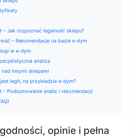
i sklepu
yfikaty
it – Jak rozpoznać legalność sklepu?
alność – Rekomendacje na bazie e-dym
sługi w e-dym
ecjalistyczna analiza
 nad innymi sklepami
jest legit, na przykładzie e-dym?
it – Podsumowanie analiz i rekomendacji
FAQ)
godności, opinie i pełna