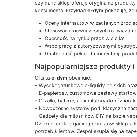
czy dany sklep oferuje oryginalne produkty
konsumenta. Przykład
e-dym
pokazuje, że n
Oceny internautów w zaufanych źródła
Stosowanie nowoczesnych rozwiązań te
Obecność na rynku przez wiele lat
Współpracę z autoryzowanymi dystrybu
Dostępność pełnej dokumentacji produ
Najpopularniejsze produkty i
Oferta
e-dym
obejmuje:
– Wysokogatunkowe e-liquidy polskich ora
– E-papierosy, customowe zestawy startow
– Grzałki, baterie, akumulatory do różnorak
– Nowoczesne systemy pod, klasyczne ze
– Gadżety dla miłośników DIY na bazie vap
Dzięki szerokiej gamie produktów sklep z 
potrzeb klientów. Zespół skupia się na zap