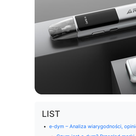
LIST
e-dym – Analiza wiarygodności, opinie