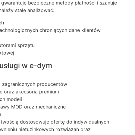
, gwarantuje bezpieczne metody płatności i szanuje
ależy stale analizować:
ch
chnologicznych chroniących dane klientów
torami sprzętu
ktowej
 usługi w e-dym
z zagranicznych producentów
e oraz akcesoria premium
ich modeli
stawy MOD oraz mechaniczne
e
łatwością dostosowuje ofertę do indywidualnych
ewnieniu nietuzinkowych rozwiązań oraz