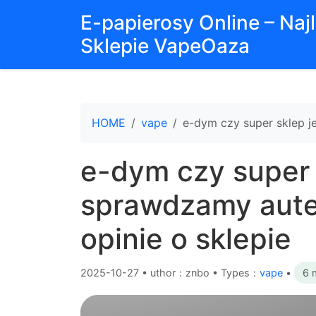
E-papierosy Online – Na
Sklepie VapeOaza
HOME
vape
e-dym czy super sklep j
e-dym czy super s
sprawdzamy aute
opinie o sklepie
2025-10-27
•
uthor：znbo • Types：
vape
•
6 