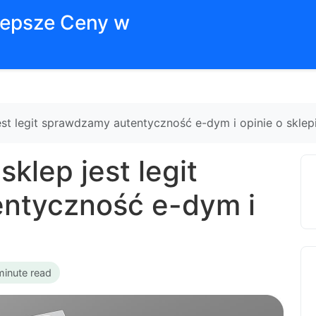
jlepsze Ceny w
est legit sprawdzamy autentyczność e-dym i opinie o sklep
klep jest legit
ntyczność e-dym i
minute read