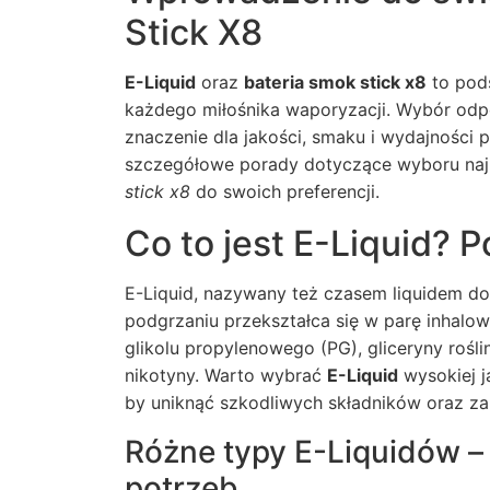
Stick X8
E-Liquid
oraz
bateria smok stick x8
to pod
każdego miłośnika waporyzacji. Wybór odpo
znaczenie dla jakości, smaku i wydajności
szczegółowe porady dotyczące wyboru na
stick x8
do swoich preferencji.
Co to jest E-Liquid? 
E-Liquid, nazywany też czasem liquidem do 
podgrzaniu przekształca się w parę inhalow
glikolu propylenowego (PG), gliceryny rośl
nikotyny. Warto wybrać
E-Liquid
wysokiej 
by uniknąć szkodliwych składników oraz za
Różne typy E-Liquidów –
potrzeb