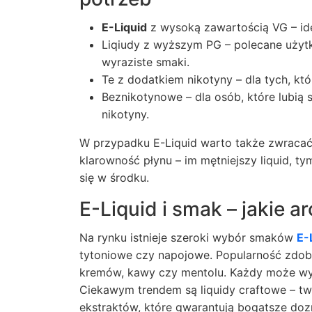
E-Liquid
z wysoką zawartością VG – id
Liqiudy z wyższym PG – polecane użyt
wyraziste smaki.
Te z dodatkiem nikotyny – dla tych, k
Beznikotynowe – dla osób, które lubią
nikotyny.
W przypadku
E-Liquid
warto także zwracać
klarowność płynu – im mętniejszy liquid, 
się w środku.
E-Liquid i smak – jakie a
Na rynku istnieje szeroki wybór smaków
E-
tytoniowe czy napojowe. Popularność zdob
kremów, kawy czy mentolu. Każdy może wybr
Ciekawym trendem są liquidy craftowe – tw
ekstraktów, które gwarantują bogatsze do