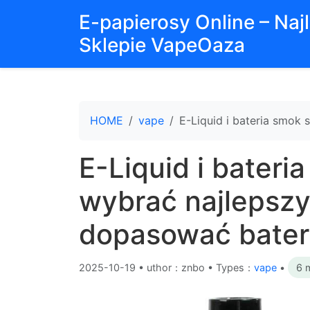
E-papierosy Online – Na
Sklepie VapeOaza
HOME
vape
E-Liquid i bateria smok 
E-Liquid i bateria
wybrać najlepszy 
dopasować bateri
2025-10-19
•
uthor：znbo • Types：
vape
•
6 