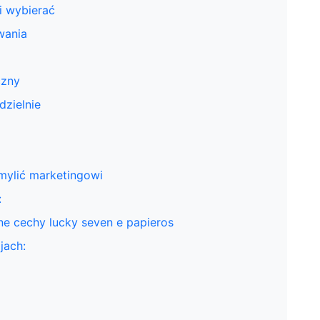
i wybierać
wania
czny
dzielnie
zmylić marketingowi
:
ne cechy lucky seven e papieros
jach: