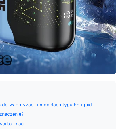
do waporyzacji i modelach typu E-Liquid
 znaczenie?
warto znać