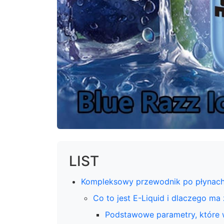
LIST
Kompleksowy przewodnik po płynach 
Co to jest E-Liquid i dlaczego ma
Podstawowe parametry, które 