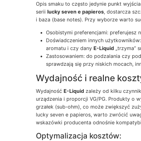
Opis smaku to często jedynie punkt wyjści
serii
lucky seven e papieros
, dostarcza szc
i baza (base notes). Przy wyborze warto su
Osobistymi preferencjami: preferujesz
Doświadczeniem innych użytkowników: r
aromatu i czy dany
E-Liquid
„trzyma” s
Zastosowaniem: do podzalania czy pod 
sprawdzają się przy niskich mocach, in
Wydajność i realne kosz
Wydajność
E-Liquid
zależy od kilku czynni
urządzenia i proporcji VG/PG. Produkty o
grzałek (sub-ohm), co może zwiększyć zuży
lucky seven e papieros
, warto zwrócić uw
wskazówki producenta odnośnie kompatybil
Optymalizacja kosztów: