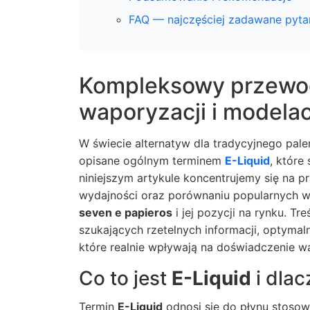
FAQ — najczęściej zadawane pyta
Kompleksowy przewod
waporyzacji i modela
W świecie alternatyw dla tradycyjnego pal
opisane ogólnym terminem
E-Liquid
, które
niniejszym artykule koncentrujemy się na 
wydajności oraz porównaniu popularnych w
seven e papieros
i jej pozycji na rynku. T
szukających rzetelnych informacji, optym
które realnie wpływają na doświadczenie w
Co to jest
E-Liquid
i dla
Termin
E-Liquid
odnosi się do płynu stosow