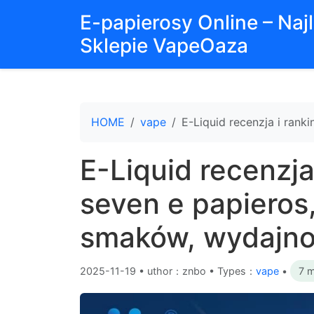
E-papierosy Online – Na
Sklepie VapeOaza
HOME
vape
E-Liquid recenzja i ran
E-Liquid recenzja
seven e papieros
smaków, wydajno
2025-11-19
•
uthor：znbo • Types：
vape
•
7 m