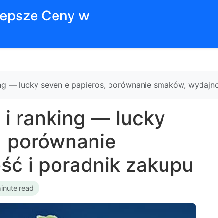
jlepsze Ceny w
king — lucky seven e papieros, porównanie smaków, wydajn
 i ranking — lucky
, porównanie
ść i poradnik zakupu
inute read