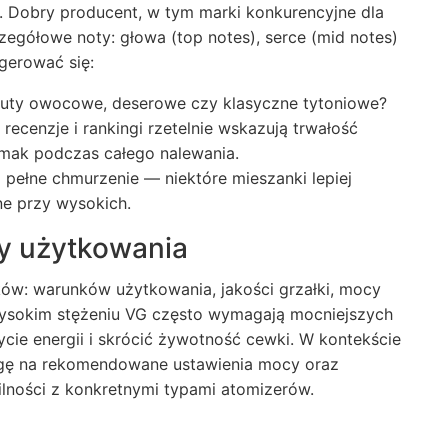
a. Dobry producent, w tym marki konkurencyjne dla
zegółowe noty: głowa (top notes), serce (mid notes)
gerować się:
 nuty owocowe, deserowe czy klasyczne tytoniowe?
ecenzje i rankingi rzetelnie wskazują trwałość
mak podczas całego nalewania.
pełne chmurzenie — niektóre mieszanki lepiej
ne przy wysokich.
ty użytkowania
ków: warunków użytkowania, jakości grzałki, mocy
 wysokim stężeniu VG często wymagają mocniejszych
cie energii i skrócić żywotność cewki. W kontekście
agę na rekomendowane ustawienia mocy oraz
ności z konkretnymi typami atomizerów.