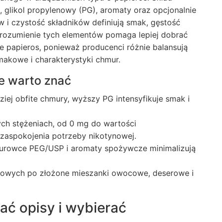
), glikol propylenowy (PG), aromaty oraz opcjonalnie
 i czystość składników definiują smak, gęstość
Zrozumienie tych elementów pomaga lepiej dobrać
e papieros
, ponieważ producenci różnie balansują
makowe i charakterystyki chmur.
e warto znać
ej obfite chmury, wyższy PG intensyfikuje smak i
h stężeniach, od 0 mg do wartości
zaspokojenia potrzeby nikotynowej.
urowce PEG/USP i aromaty spożywcze minimalizują
iowych po złożone mieszanki owocowe, deserowe i
ać opisy i wybierać