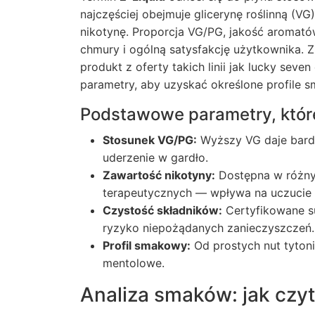
najczęściej obejmuje glicerynę roślinną (VG
nikotynę. Proporcja VG/PG, jakość aromatów
chmury i ogólną satysfakcję użytkownika. 
produkt z oferty takich linii jak
lucky seven 
parametry, aby uzyskać określone profile s
Podstawowe parametry, któr
Stosunek VG/PG:
Wyższy VG daje bardzi
uderzenie w gardło.
Zawartość nikotyny:
Dostępna w różnyc
terapeutycznych — wpływa na uczucie 
Czystość składników:
Certyfikowane s
ryzyko niepożądanych zanieczyszczeń.
Profil smakowy:
Od prostych nut tyton
mentolowe.
Analiza smaków: jak czyt