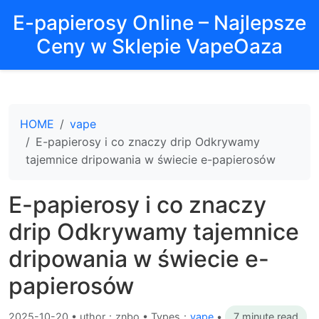
E-papierosy Online – Najlepsze
Ceny w Sklepie VapeOaza
HOME
vape
E-papierosy i co znaczy drip Odkrywamy
tajemnice dripowania w świecie e-papierosów
E-papierosy i co znaczy
drip Odkrywamy tajemnice
dripowania w świecie e-
papierosów
2025-10-20
•
uthor：znbo • Types：
vape
•
7 minute read