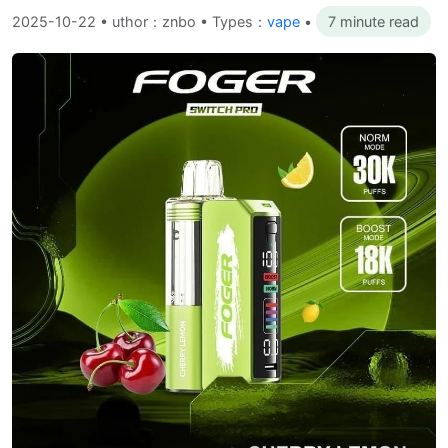
2025-10-22
•
uthor：znbo • Types：
vape
•
7 minute read