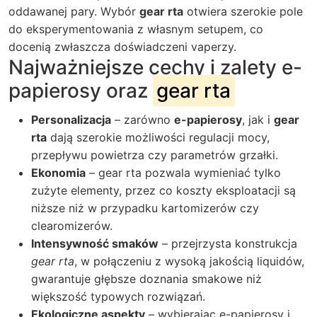
oddawanej pary. Wybór
gear rta
otwiera szerokie pole
do eksperymentowania z własnym setupem, co
docenią zwłaszcza doświadczeni vaperzy.
Najważniejsze cechy i zalety
e-
papierosy
oraz
gear rta
Personalizacja
– zarówno
e-papierosy
, jak i
gear
rta
dają szerokie możliwości regulacji mocy,
przepływu powietrza czy parametrów grzałki.
Ekonomia
–
gear rta
pozwala wymieniać tylko
zużyte elementy, przez co koszty eksploatacji są
niższe niż w przypadku kartomizerów czy
clearomizerów.
Intensywność smaków
– przejrzysta konstrukcja
gear rta
, w połączeniu z wysoką jakością liquidów,
gwarantuje głębsze doznania smakowe niż
większość typowych rozwiązań.
Ekologiczne aspekty
– wybierając
e-papierosy
i