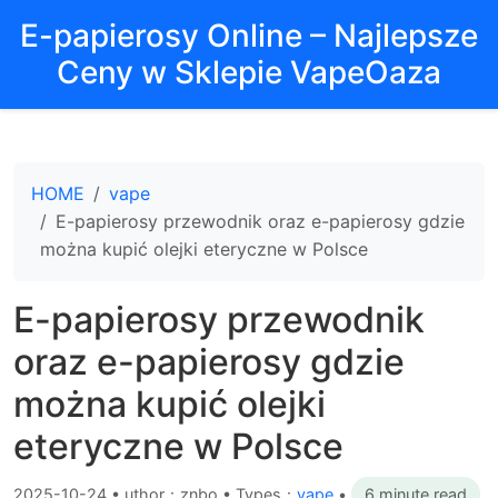
E-papierosy Online – Najlepsze
Ceny w Sklepie VapeOaza
HOME
vape
E-papierosy przewodnik oraz e-papierosy gdzie
można kupić olejki eteryczne w Polsce
E-papierosy przewodnik
oraz e-papierosy gdzie
można kupić olejki
eteryczne w Polsce
2025-10-24
•
uthor：znbo • Types：
vape
•
6 minute read