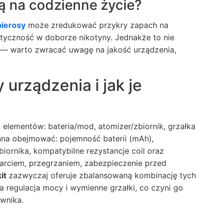
ą na codzienne życie?
pierosy
może zredukować przykry zapach na
styczność w doborze nikotyny. Jednakże to nie
a — warto zwracać uwagę na jakość urządzenia,
urządzenia i jak je
 elementów: bateria/mod, atomizer/zbiornik, grzałka
inna obejmować: pojemność baterii (mAh),
ornika, kompatybilne rezystancje coil oraz
rciem, przegrzaniem, zabezpieczenie przed
it
zazwyczaj oferuje zbalansowaną kombinację tych
na regulacja mocy i wymienne grzałki, co czyni go
wnika.