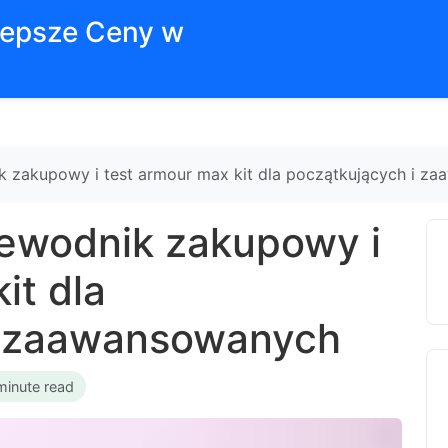
jlepsze Ceny w
k zakupowy i test armour max kit dla początkujących i z
zewodnik zakupowy i
it dla
i zaawansowanych
minute read