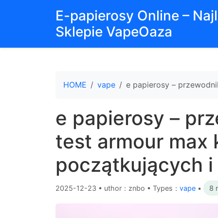
E-papierosy Online – Na
Sklepie VapeOaza
HOME
vape
e papierosy – przewodni
e papierosy – pr
test armour max k
początkujących 
2025-12-23
•
uthor：znbo • Types：
vape
•
8 