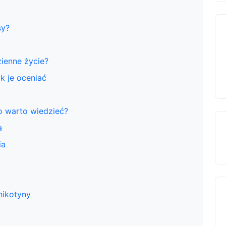
sy?
ienne życie?
k je oceniać
o warto wiedzieć?
a
ia
nikotyny