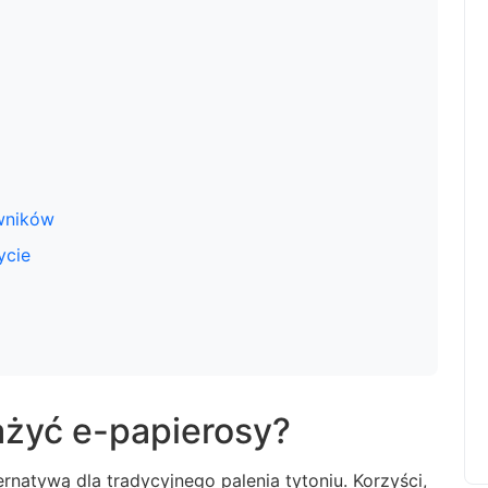
wników
ycie
żyć e-papierosy?
ternatywą dla tradycyjnego palenia tytoniu. Korzyści,