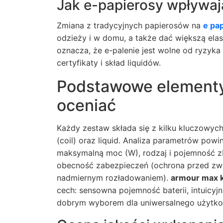
Jak e-papierosy wpływaj
Zmiana z tradycyjnych papierosów na
e pa
odzieży i w domu, a także dać większą ela
oznacza, że e-palenie jest wolne od ryzyk
certyfikaty i skład liquidów.
Podstawowe elementy 
oceniać
Każdy zestaw składa się z kilku kluczowych
(coil) oraz liquid. Analiza parametrów pow
maksymalną moc (W), rodzaj i pojemność zbi
obecność zabezpieczeń (ochrona przed zwa
nadmiernym rozładowaniem).
armour max k
cech: sensowna pojemność baterii, intuicyj
dobrym wyborem dla uniwersalnego użytko