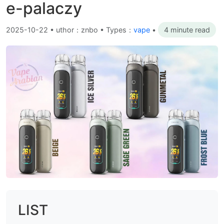
e-palaczy
2025-10-22
•
uthor：znbo • Types：
vape
•
4 minute read
LIST