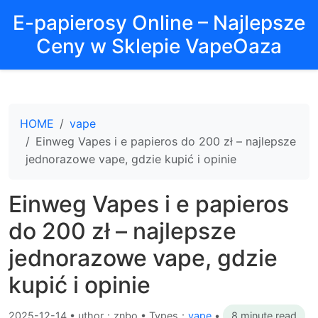
E-papierosy Online – Najlepsze
Ceny w Sklepie VapeOaza
HOME
vape
Einweg Vapes i e papieros do 200 zł – najlepsze
jednorazowe vape, gdzie kupić i opinie
Einweg Vapes i e papieros
do 200 zł – najlepsze
jednorazowe vape, gdzie
kupić i opinie
2025-12-14
•
uthor：znbo • Types：
vape
•
8 minute read