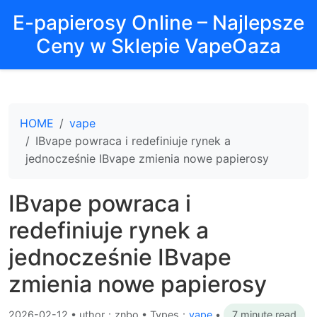
E-papierosy Online – Najlepsze
Ceny w Sklepie VapeOaza
HOME
vape
IBvape powraca i redefiniuje rynek a
jednocześnie IBvape zmienia nowe papierosy
IBvape powraca i
redefiniuje rynek a
jednocześnie IBvape
zmienia nowe papierosy
2026-02-12
•
uthor：znbo • Types：
vape
•
7 minute read