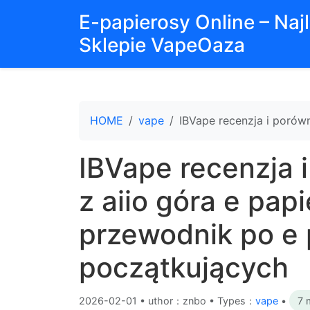
E-papierosy Online – Na
Sklepie VapeOaza
HOME
vape
IBVape recenzja i porów
IBVape recenzja 
z aiio góra e pap
przewodnik po e 
początkujących
2026-02-01
•
uthor：znbo • Types：
vape
•
7 