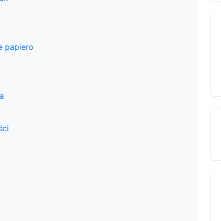
e papiero
a
ści