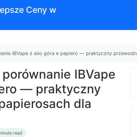
jlepsze Ceny w
nanie IBVape z aiio góra e papiero — praktyczny przewodn
i porównanie IBVape
iero — praktyczny
papierosach dla
minute read