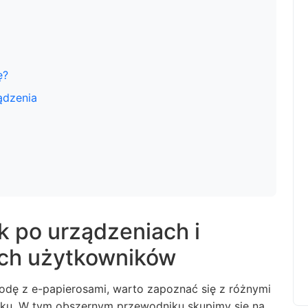
ę?
ądzenia
 po urządzeniach i
ch użytkowników
godę z e-papierosami, warto zapoznać się z różnymi
nku. W tym obszernym przewodniku skupimy się na