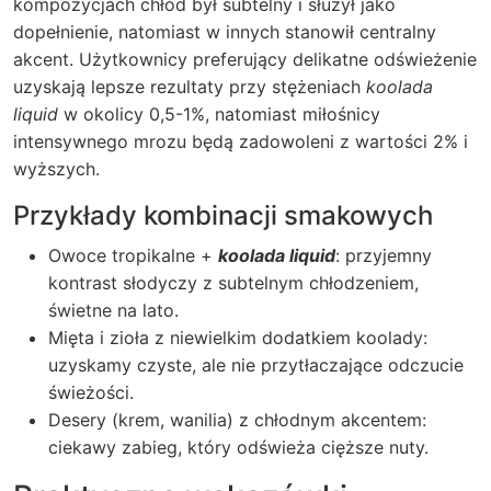
kompozycjach chłód był subtelny i służył jako
dopełnienie, natomiast w innych stanowił centralny
akcent. Użytkownicy preferujący delikatne odświeżenie
uzyskają lepsze rezultaty przy stężeniach
koolada
liquid
w okolicy 0,5-1%, natomiast miłośnicy
intensywnego mrozu będą zadowoleni z wartości 2% i
wyższych.
Przykłady kombinacji smakowych
Owoce tropikalne +
koolada liquid
: przyjemny
kontrast słodyczy z subtelnym chłodzeniem,
świetne na lato.
Mięta i zioła z niewielkim dodatkiem koolady:
uzyskamy czyste, ale nie przytłaczające odczucie
świeżości.
Desery (krem, wanilia) z chłodnym akcentem:
ciekawy zabieg, który odświeża cięższe nuty.