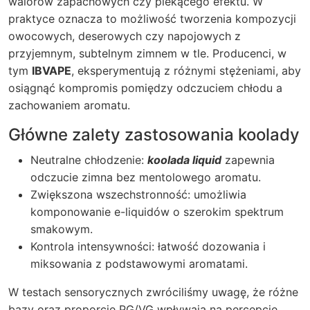
walorów zapachowych czy piekącego efektu. W
praktyce oznacza to możliwość tworzenia kompozycji
owocowych, deserowych czy napojowych z
przyjemnym, subtelnym zimnem w tle. Producenci, w
tym
IBVAPE
, eksperymentują z różnymi stężeniami, aby
osiągnąć kompromis pomiędzy odczuciem chłodu a
zachowaniem aromatu.
Główne zalety zastosowania koolady
Neutralne chłodzenie:
koolada liquid
zapewnia
odczucie zimna bez mentolowego aromatu.
Zwiększona wszechstronność: umożliwia
komponowanie e-liquidów o szerokim spektrum
smakowym.
Kontrola intensywności: łatwość dozowania i
miksowania z podstawowymi aromatami.
W testach sensorycznych zwróciliśmy uwagę, że różne
bazy oraz proporcje PG/VG wpływają na percepcję