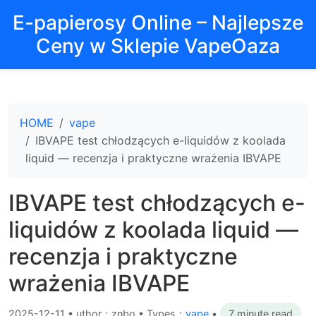
E-papierosy Online – Najlepsze
Ceny w Sklepie VapeOaza
HOME
vape
IBVAPE test chłodzących e-liquidów z koolada
liquid — recenzja i praktyczne wrażenia IBVAPE
IBVAPE test chłodzących e-
liquidów z koolada liquid —
recenzja i praktyczne
wrażenia IBVAPE
2025-12-11
•
uthor：znbo • Types：
vape
•
7 minute read