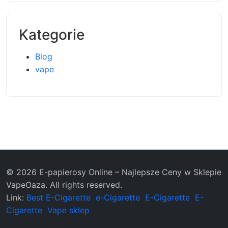
Kategorie
Blog
vape
© 2026 E-papierosy Online – Najlepsze Ceny w Sklepie
VapeOaza. All rights reserved.
Link:
Best E-Cigarette
e-Cigarette
E-Cigarette
E-
Cigarette
Vape sklep